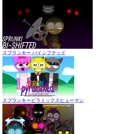
スプランキー バイシフテッド
スプランキーピラミックスヒューマン