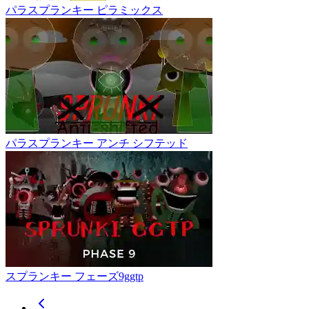
パラスプランキー ピラミックス
パラスプランキー アンチ シフテッド
スプランキー フェーズ9ggtp