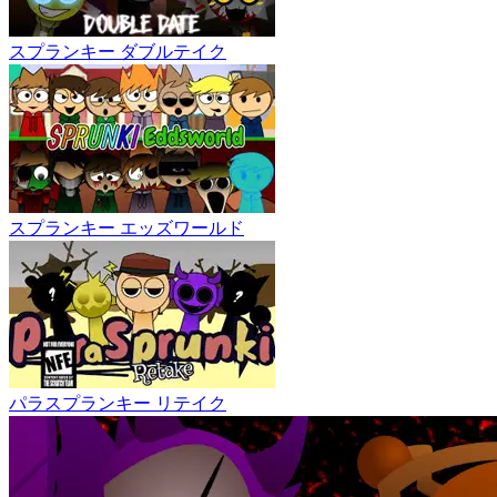
スプランキー ダブルテイク
スプランキー エッズワールド
パラスプランキー リテイク