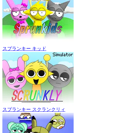
スプランキー キッド
スプランキー スクランクリィ