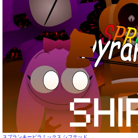
スプランキーピラミックス シフテッド