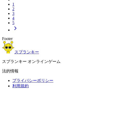
1
2
3
4
5
Footer
スプランキー
スプランキー オンラインゲーム
法的情報
プライバシーポリシー
利用規約