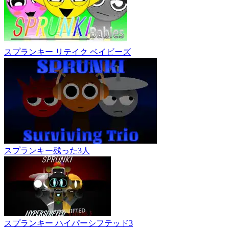
スプランキー リテイク ベイビーズ
スプランキー残った3人
スプランキー ハイパーシフテッド3