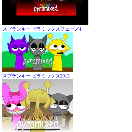
スプランキー ピラミックスフェーズ4
スプランキー ピラミックス2013