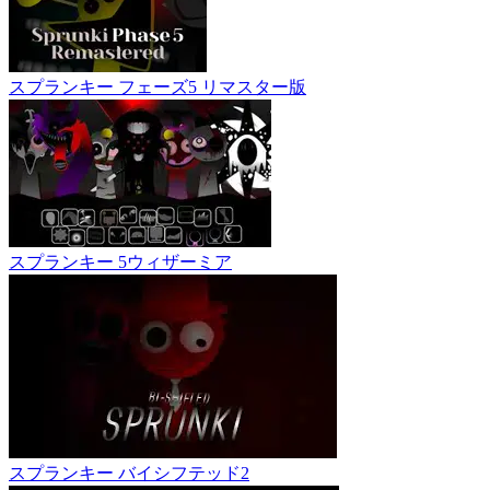
スプランキー フェーズ5 リマスター版
スプランキー 5ウィザーミア
スプランキー バイシフテッド2