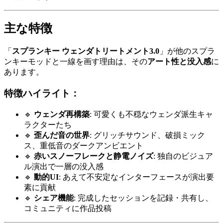
主な特徴
「
スプランキー ウェンダトリートメント3.0
」が他のスプラ
ンキーモッドと一線を画す理由は、その
アート性と没入感
に
あります。
特徴ハイライト：
🔹
ウェンダ再構築
: 可愛くも不穏なウェンダ派生キャ
ラクターたち
🔹
歪んだ音の世界
: グリッチサウンド、破損ミック
ス、重低音のダークアンビエント
🔹
赤いスノーフレークと静電ノイズ
: 独自のビジュア
ル演出で一層の没入感
🔹
動的UI
: あえて不安定なインターフェースが演出要
素に貢献
🔹
シェア機能
: 完成したセッションを記録・共有し、
コミュニティに作品投稿