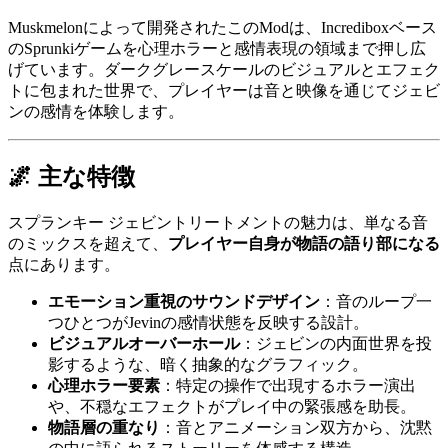
Muskmelonによって開発されたこのModは、Incrediboxベース
のSprunkiゲームを心理ホラーと感情表現の領域まで押し広
げています。ダークグレースケールのビジュアルとエフェク
トに包まれた世界で、プレイヤーは音と映像を通じてジェビ
ンの感情を体験します。
🌌 主な特徴
スプランキー ジェビントリートメントの魅力は、単なる音
のミックスを超えて、
プレイヤー自身が物語の語り部になる
点にあります。
エモーション重視のサウンドデザイン
：音のループ一
つひとつがJevinの感情状態を反映する設計。
ビジュアルオーバーホール
：ジェビンの内面世界を投
影するような、暗く抽象的なグラフィック。
心理ホラー要素
：特定の操作で出現するホラー演出
や、不穏なエフェクトがプレイ中の緊張感を助長。
物語層の重なり
：音とアニメーション双方から、沈黙