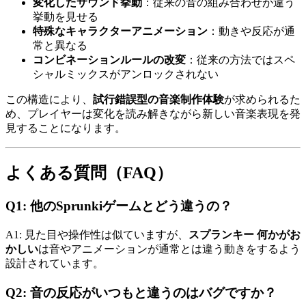
変化したサウンド挙動
：従来の音の組み合わせが違う
挙動を見せる
特殊なキャラクターアニメーション
：動きや反応が通
常と異なる
コンビネーションルールの改変
：従来の方法ではスペ
シャルミックスがアンロックされない
この構造により、
試行錯誤型の音楽制作体験
が求められるた
め、プレイヤーは変化を読み解きながら新しい音楽表現を発
見することになります。
よくある質問（FAQ）
Q1: 他のSprunkiゲームとどう違うの？
A1: 見た目や操作性は似ていますが、
スプランキー 何かがお
かしい
は音やアニメーションが通常とは違う動きをするよう
設計されています。
Q2: 音の反応がいつもと違うのはバグですか？