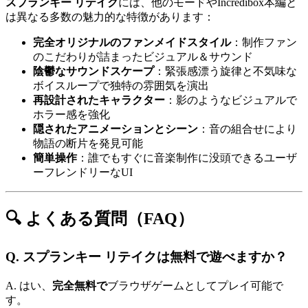
スプランキー リテイク
には、他のモードやIncredibox本編と
は異なる多数の魅力的な特徴があります：
完全オリジナルのファンメイドスタイル
：制作ファン
のこだわりが詰まったビジュアル＆サウンド
陰鬱なサウンドスケープ
：緊張感漂う旋律と不気味な
ボイスループで独特の雰囲気を演出
再設計されたキャラクター
：影のようなビジュアルで
ホラー感を強化
隠されたアニメーションとシーン
：音の組合せにより
物語の断片を発見可能
簡単操作
：誰でもすぐに音楽制作に没頭できるユーザ
ーフレンドリーなUI
🔍 よくある質問（FAQ）
Q. スプランキー リテイクは無料で遊べますか？
A. はい、
完全無料で
ブラウザゲームとしてプレイ可能で
す。