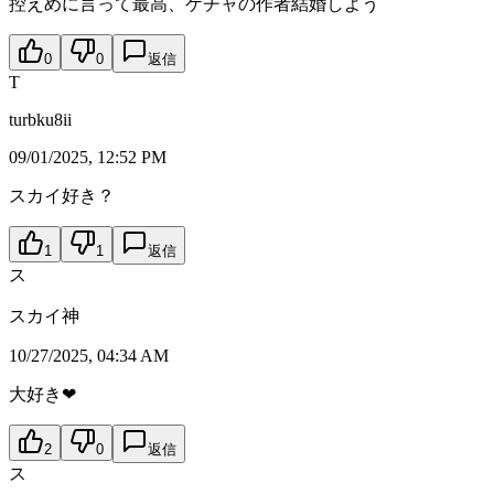
控えめに言って最高、ケチャの作者結婚しよう
0
0
返信
T
turbku8ii
09/01/2025, 12:52 PM
スカイ好き？
1
1
返信
ス
スカイ神
10/27/2025, 04:34 AM
大好き❤
2
0
返信
ス