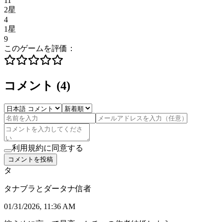
11
2星
4
1星
9
このゲームを評価：
コメント
(
4
)
利用規約に同意する
コメントを投稿
タ
タナブラとダータナ信者
01/31/2026, 11:36 AM